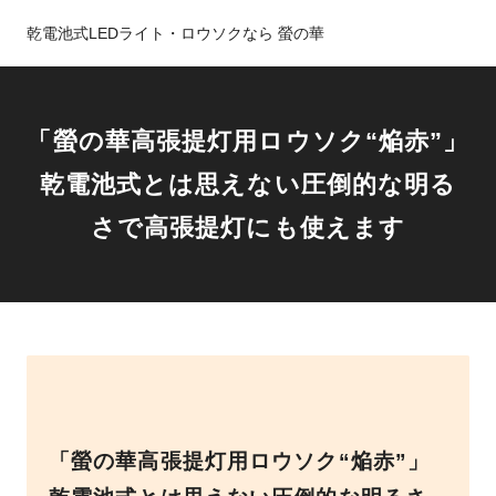
乾電池式LEDライト・ロウソクなら 螢の華
「螢の華高張提灯用ロウソク“焔赤”」
乾電池式とは思えない圧倒的な明る
さで高張提灯にも使えます
「螢の華高張提灯用ロウソク“焔赤”」