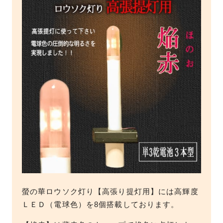
螢の華ロウソク灯り【高張り提灯用】には高輝度
ＬＥＤ（電球色）を8個搭載しております。