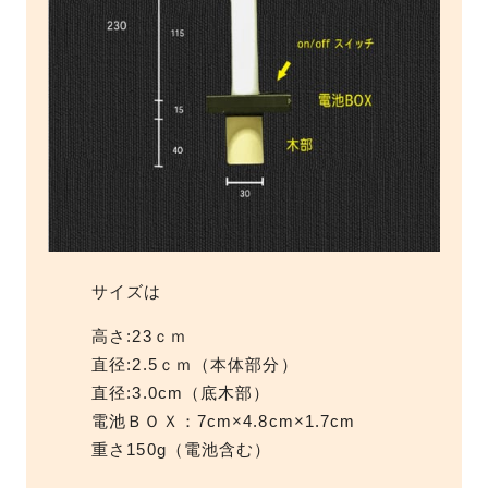
サイズは
高さ:23ｃｍ
直径:2.5ｃｍ（本体部分）
直径:3.0cm（底木部）
電池ＢＯＸ：7cm×4.8cm×1.7cm
重さ150g（電池含む）