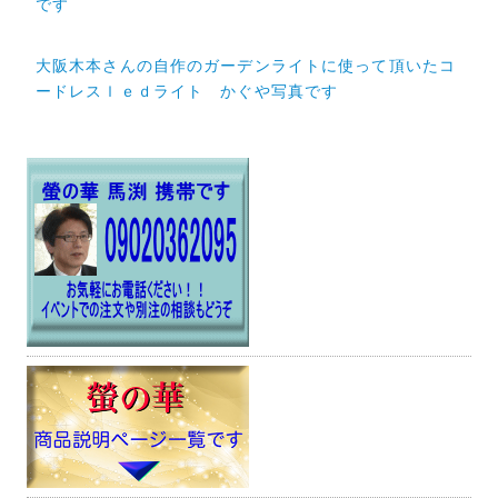
稿
です
ナ
大阪木本さんの自作のガーデンライトに使って頂いたコ
ビ
ードレスｌｅｄライト かぐや写真です
ゲ
ー
シ
ョ
ン