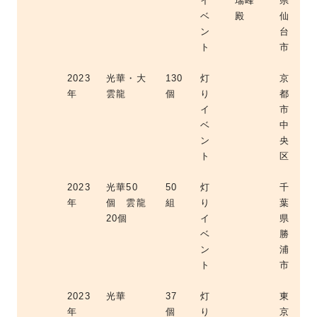
イ
瑞峰
県
ベ
殿
仙
ン
台
ト
市
2023
光華・大
130
灯
京
年
雲龍
個
り
都
イ
市
ベ
中
ン
央
ト
区
2023
光華50
50
灯
千
年
個 雲龍
組
り
葉
20個
イ
県
ベ
勝
ン
浦
ト
市
2023
光華
37
灯
東
年
個
り
京