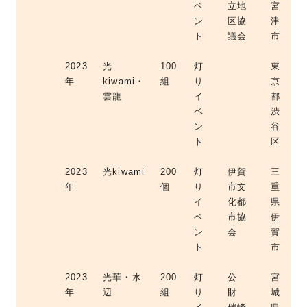
ベ
立地
宮
ン
区協
津
ト
議会
市
2023
光
100
灯
東
年
kiwami・
組
り
京
雲龍
イ
都
ベ
渋
ン
谷
ト
区
2023
光kiwami
200
灯
伊賀
三
年
個
り
市文
重
イ
化都
県
ベ
市協
伊
ン
会
賀
ト
市
2023
光華・水
200
灯
公
宮
年
辺
組
り
財
城