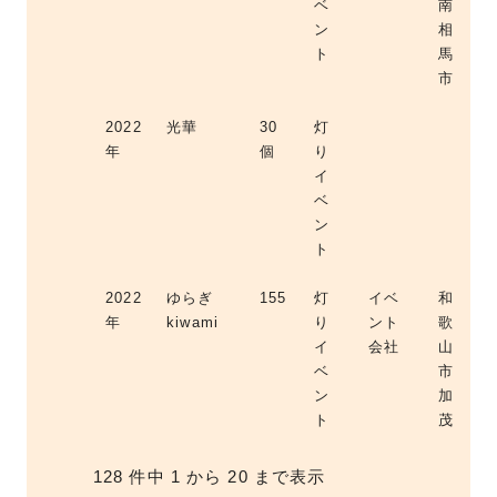
ベ
南
ン
相
ト
馬
市
2022
光華
30
灯
年
個
り
イ
ベ
ン
ト
2022
ゆらぎ
155
灯
イベ
和
年
kiwami
り
ント
歌
イ
会社
山
ベ
市
ン
加
ト
茂
128 件中 1 から 20 まで表示