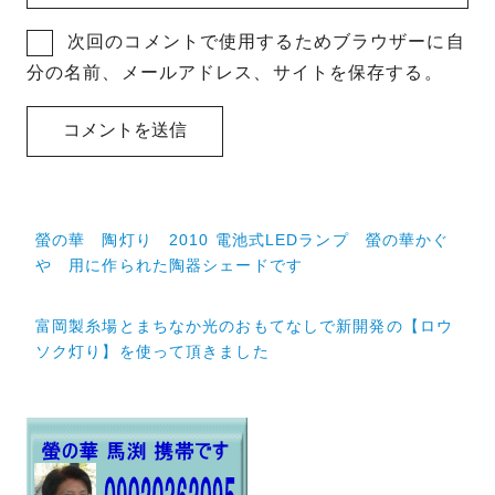
次回のコメントで使用するためブラウザーに自
分の名前、メールアドレス、サイトを保存する。
投
螢の華 陶灯り 2010 電池式LEDランプ 螢の華かぐ
稿
や 用に作られた陶器シェードです
ナ
富岡製糸場とまちなか光のおもてなしで新開発の【ロウ
ビ
ソク灯り】を使って頂きました
ゲ
ー
シ
ョ