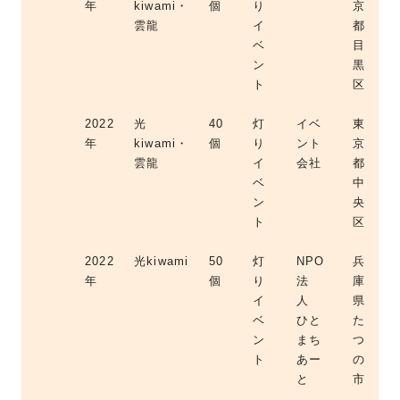
年
kiwami・
個
り
京
雲龍
イ
都
ベ
目
ン
黒
ト
区
2022
光
40
灯
イベ
東
年
kiwami・
個
り
ント
京
雲龍
イ
会社
都
ベ
中
ン
央
ト
区
2022
光kiwami
50
灯
NPO
兵
年
個
り
法
庫
イ
人
県
ベ
ひと
た
ン
まち
つ
ト
あー
の
と
市