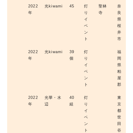
2022
光kiwami
45
灯
聖林
奈
年
り
寺
良
イ
県
ベ
桜
ン
井
ト
市
2022
光kiwami
39
灯
福
年
個
り
岡
イ
県
ベ
粕
ン
屋
ト
郡
2022
光華・水
40
灯
東
年
辺
組
り
京
イ
都
ベ
世
ン
田
ト
谷