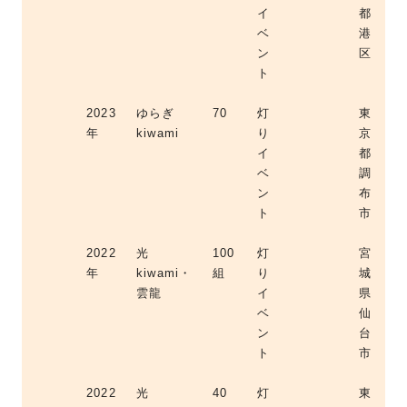
イ
都
ベ
港
ン
区
ト
2023
ゆらぎ
70
灯
東
年
kiwami
り
京
イ
都
ベ
調
ン
布
ト
市
2022
光
100
灯
宮
年
kiwami・
組
り
城
雲龍
イ
県
ベ
仙
ン
台
ト
市
2022
光
40
灯
東