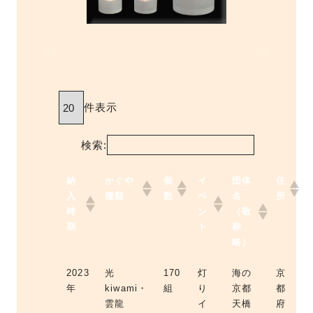
件表示
検索:
納
かぐや
個
イ
団体
住
入
種類
数
ベ
名
所
時
ン
（敬
期
ト
称
略）
2023
光
170
灯
海の
京
年
kiwami・
組
り
京都
都
雲龍
イ
天橋
府