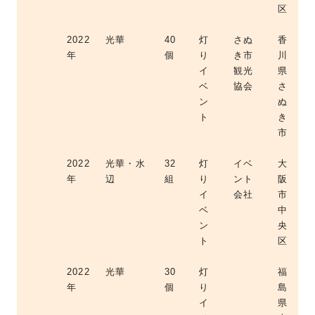
区
2022
光華
40
灯
さぬ
香
年
個
り
き市
川
イ
観光
県
ベ
協会
さ
ン
ぬ
ト
き
市
2022
光華・水
32
灯
イベ
大
年
辺
組
り
ント
阪
イ
会社
市
ベ
中
ン
央
ト
区
2022
光華
30
灯
福
年
個
り
島
イ
県