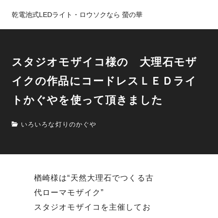
乾電池式LEDライト・ロウソクなら 螢の華
スタジオモザイコ様の 大理石モザ
イクの作品にコードレスＬＥＤライ
トかぐやを使って頂きました
いろいろな灯りのかぐや
楢崎様は“天然大理石でつくる古
代ローマモザイク”
スタジオモザイコを主催してお