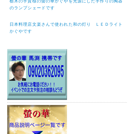
栃木の手賀様の螢の華かぐやを光源にした手作りの陶器
稿
のランプシェードです
ナ
日本料理店文楽さんで使われた和の灯り ＬＥＤライト
ビ
かぐやです
ゲ
ー
シ
ョ
ン