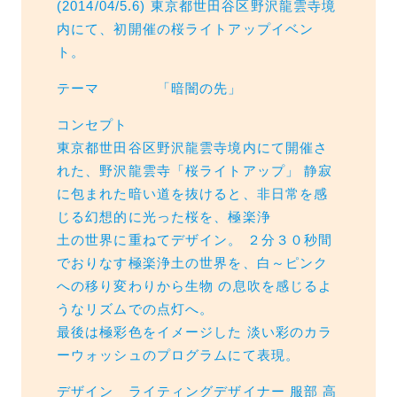
(2014/04/5.6) 東京都世田谷区野沢龍雲寺境
内にて、初開催の桜ライトアップイベン
ト。
テーマ 「暗闇の先」
コンセプト
東京都世田谷区野沢龍雲寺境内にて開催さ
れた、野沢龍雲寺「桜ライトアップ」 静寂
に包まれた暗い道を抜けると、非日常を感
じる幻想的に光った桜を、極楽浄
土の世界に重ねてデザイン。 ２分３０秒間
でおりなす極楽浄土の世界を、白～ピンク
への移り変わりから生物 の息吹を感じるよ
うなリズムでの点灯へ。
最後は極彩色をイメージした 淡い彩のカラ
ーウォッシュのプログラムにて表現。
デザイン ライティングデザイナー 服部 高