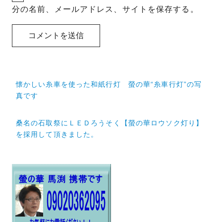
分の名前、メールアドレス、サイトを保存する。
投
懐かしい糸車を使った和紙行灯 螢の華“糸車行灯”の写
稿
真です
ナ
桑名の石取祭にＬＥＤろうそく【螢の華ロウソク灯り】
ビ
を採用して頂きました。
ゲ
ー
シ
ョ
ン